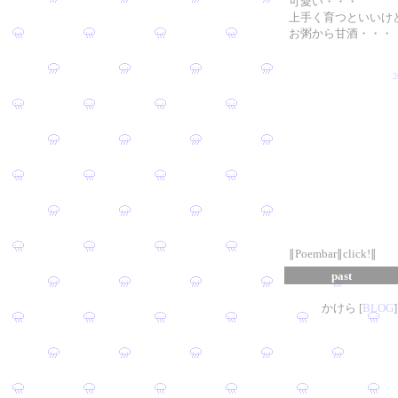
可愛い・・・
上手く育つといいけ
お粥から甘酒・・・
∥Poembar∥click!∥
past
かけら [
B
L
OG
]