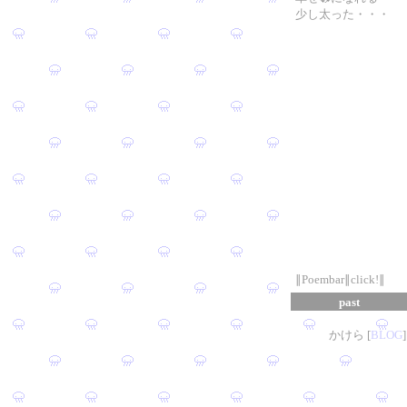
少し太った・・・
∥Poembar∥click!∥
past
かけら [
B
L
OG
]