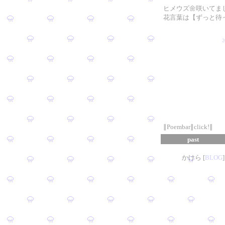
ヒメウズ🌼咲いてま
花言葉は【ずっと待
∥Poembar∥click!∥
past
かけら [
B
L
OG
]