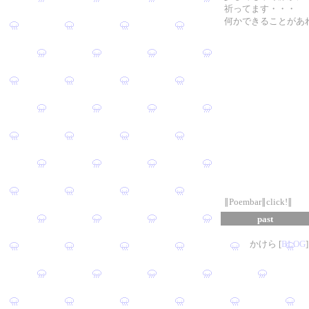
祈ってます・・・
何かできることがあ
∥Poembar∥click!∥
past
かけら [
B
L
OG
]