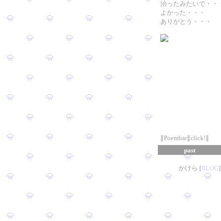
治ったみたいで・・
よかった・・・
ありがとう・・・
∥Poembar∥click!∥
past
かけら [
B
L
OG
]