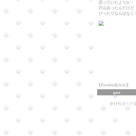
思っていたよりか・
沢山あったんだけど
ぴったりなんはなく
∥Poembar∥click!∥
past
かけら [
B
L
OG
]