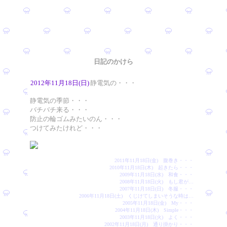
日記のかけら
2012年11月18日(日)
静電気の・・・
静電気の季節・・・
バチバチ来る・・・
防止の輪ゴムみたいのん・・・
つけてみたけれど・・・
2011年11月18日(金) 腹巻き・・・
2010年11月18日(木) 起きたら・・・
2009年11月18日(水) 和食・・・
2008年11月18日(火) もし君が…
2007年11月18日(日) 冬服・・・
2006年11月18日(土) くじけてしまいそうな時は…
2005年11月18日(金) My・・・
2004年11月18日(木) Simple・・・
2003年11月18日(火) よく・・・
2002年11月18日(月) 通り掛かり・・・