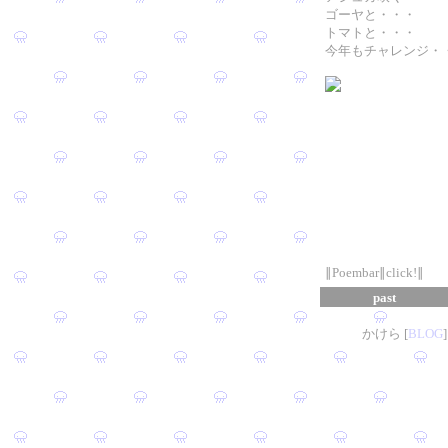
ゴーヤと・・・
トマトと・・・
今年もチャレンジ・
∥Poembar∥click!∥
past
かけら [
B
L
OG
]