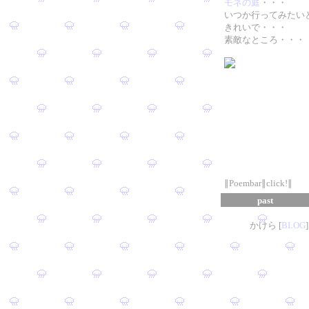
モネの庭
・・・
いつか行ってみたい
きれいで・・・
素敵なところ・・・
∥Poembar∥click!∥
past
かけら [
B
L
OG
]