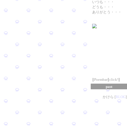
いつも・・・
どうも・・・
ありがとう・・・
∥Poembar∥click!∥
past
かけら [
B
L
OG
]