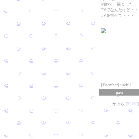
初めて 観ました・
TVでなんだけど・・
TVを携帯で・・・
∥Poembar∥click!∥
past
かけら [
B
L
OG
]