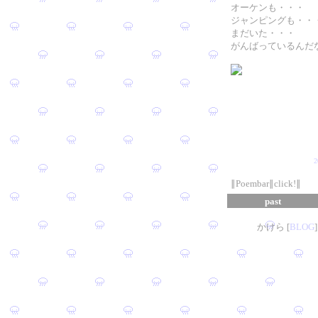
オーケンも・・・
ジャンピングも・・
まだいた・・・
がんばっているんだ
∥Poembar∥click!∥
past
かけら [
B
L
OG
]