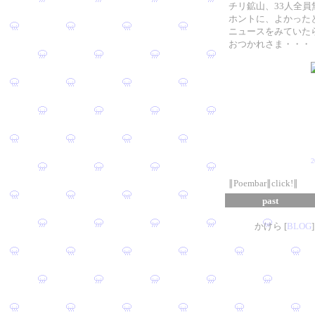
チリ鉱山、33人全員
ホントに、よかった
ニュースをみていた
おつかれさま・・・
∥Poembar∥click!∥
past
かけら [
B
L
OG
]