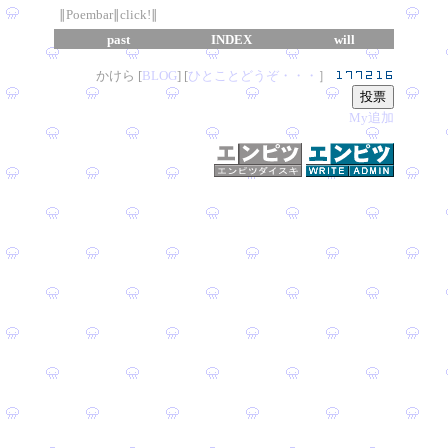
∥Poembar∥click!∥
past
INDEX
will
かけら [
B
L
OG
] [
ひとことどうぞ・・・
］
My追加