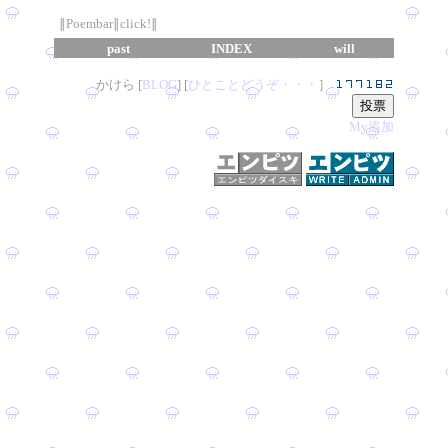
∥Poembar∥click!∥
past
INDEX
will
かけら [
B
L
OG
] [
ひとことどうぞ・・・
］
My追加