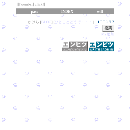
∥Poembar∥click!∥
past
INDEX
will
かけら [
B
L
OG
] [
ひとことどうぞ・・・
］
My追加