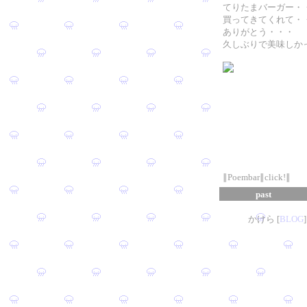
てりたまバーガー・
買ってきてくれて・
ありがとう・・・
久しぶりで美味しか
∥Poembar∥click!∥
past
かけら [
B
L
OG
]