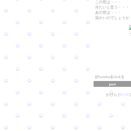
この世は・・・
冷たいと思う・・・
あの世は・・・
温かいのでしょうか
小さいタマ
∥Poembar∥click!∥
past
かけら [
B
L
OG
]