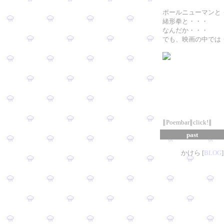
ポールニューマンと
緒形拳と・・・
なんだか・・・
でも、映画の中では
∥Poembar∥click!∥
past
かけら [
B
L
OG
]