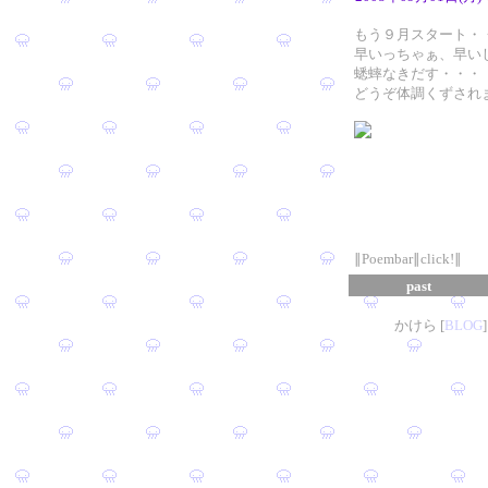
もう９月スタート・
早いっちゃぁ、早い
蟋蟀なきだす・・・
どうぞ体調くずされ
∥Poembar∥click!∥
past
かけら [
B
L
OG
]