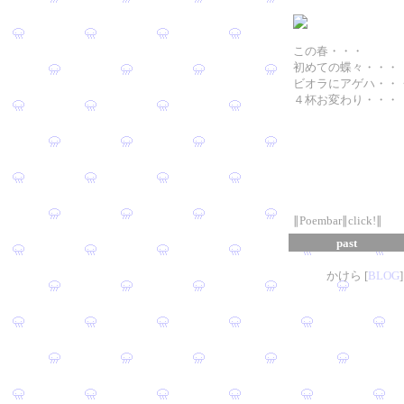
この春・・・
初めての蝶々・・・
ビオラにアゲハ・・
４杯お変わり・・・
∥Poembar∥click!∥
past
かけら [
B
L
OG
]