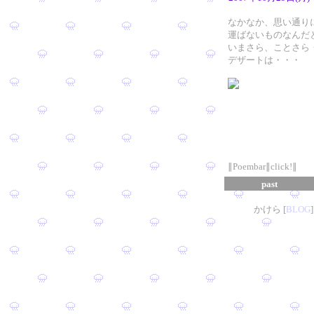
なかなか、思い通り
運ばないものなんだ
いまさら、ことさら
デザートは・・・
∥Poembar∥click!∥
past
かけら [
B
L
OG
]