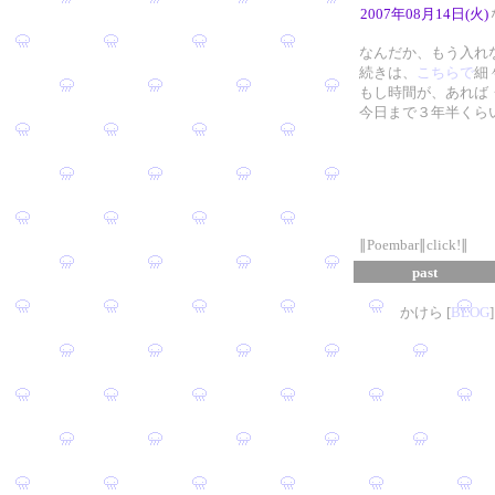
2007年08月14日(火)
なんだか、もう入れ
続きは、
こちらで
細
もし時間が、あれば
今日まで３年半くら
∥Poembar∥click!∥
past
かけら [
B
L
OG
]