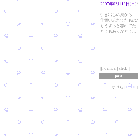
2007年02月18日(日)
引き出しの奥から…
仕舞い忘れてたもの
もうずっと忘れてた
どうもありがとう…
∥Poembar∥click!∥
past
かけら [
B
L
OG
]