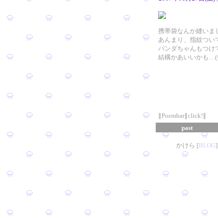
携帯袋なんか縫いま
あんまり、指紋つい
パンダちゃんもつけ
結構かあいいかも…(
∥Poembar∥click!∥
past
かけら [
B
L
OG
]