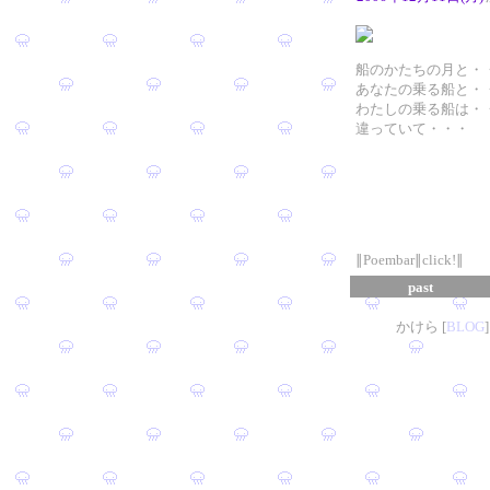
船のかたちの月と・
あなたの乗る船と・
わたしの乗る船は・
違っていて・・・
∥Poembar∥click!∥
past
かけら [
B
L
OG
]