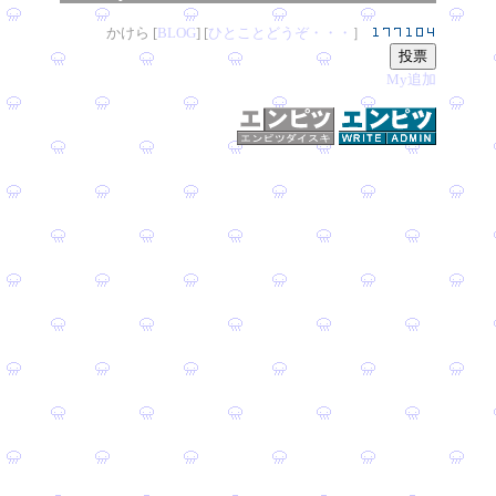
かけら [
B
L
OG
] [
ひとことどうぞ・・・
］
My追加