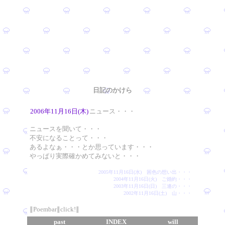
日記のかけら
2006年11月16日(木)
ニュース・・・
ニュースを聞いて・・・
不安になることって・・・
あるよなぁ・・・とか思っています・・・
やっぱり実際確かめてみないと・・・
2005年11月16日(水) 困色の想い出・・・
2004年11月16日(火) ご婚約・・・
2003年11月16日(日) 三連の・・・
2002年11月16日(土) 山・・・
∥Poembar∥click!∥
past
INDEX
will