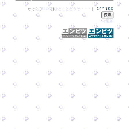
かけら [
B
L
OG
] [
ひとことどうぞ・・・
］
My追加