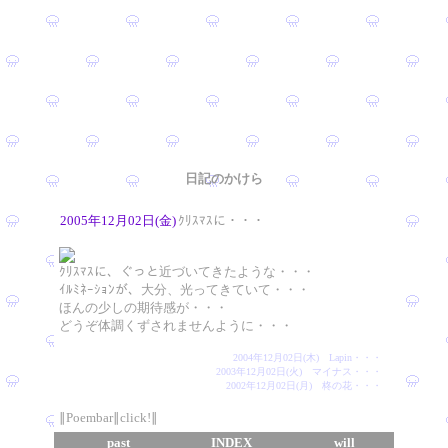
日記のかけら
2005年12月02日(金)
ｸﾘｽﾏｽに・・・
ｸﾘｽﾏｽに、ぐっと近づいてきたような・・・
ｲﾙﾐﾈｰｼｮﾝが、大分、光ってきていて・・・
ほんの少しの期待感が・・・
どうぞ体調くずされませんように・・・
2004年12月02日(木) Lapin・・・
2003年12月02日(火) マイナス・・・
2002年12月02日(月) 柊の花・・・
∥Poembar∥click!∥
past
INDEX
will