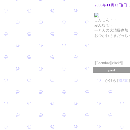
2005年11月13日(日)
こんこん・・・
みんなで・・・
一万人の大清掃参加
おつかれさまだっち
∥Poembar∥click!∥
past
かけら [
B
L
OG
]