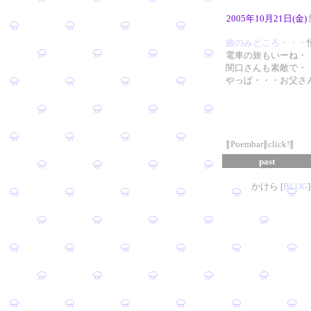
2005年10月21日(金)
旅のみどころ・・・
電車の旅もいーね・
関口さんも素敵で・
やっぱ・・・お父さ
∥Poembar∥click!∥
past
かけら [
B
L
OG
]