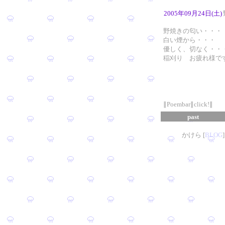
2005年09月24日(土)
野焼きの匂い・・・
白い煙から・・・
優しく、切なく・・
稲刈り お疲れ様で
∥Poembar∥click!∥
past
かけら [
B
L
OG
]