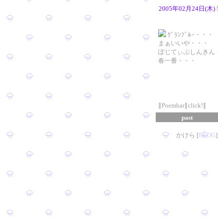
2005年02月24日(木)
ｸﾞﾗﾝﾌﾞﾙｰ・・・
まぁいいや・・・
ぽじてぃぶしんきん
春一番・・・
∥Poembar∥click!∥
past
かけら [
B
L
OG
]