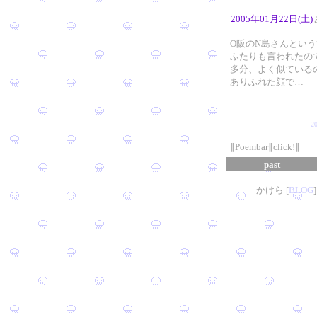
2005年01月22日(土)
O阪のN島さんとい
ふたりも言われたの
多分、よく似ている
ありふれた顔で…
2
∥Poembar∥click!∥
past
かけら [
B
L
OG
]