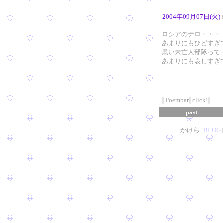
2004年09月07日(火)
ロシアのテロ・・・
あまりにもひどすぎ
黒い未亡人部隊って
あまりにも哀しすぎ
∥Poembar∥click!∥
past
かけら [
B
L
OG
]