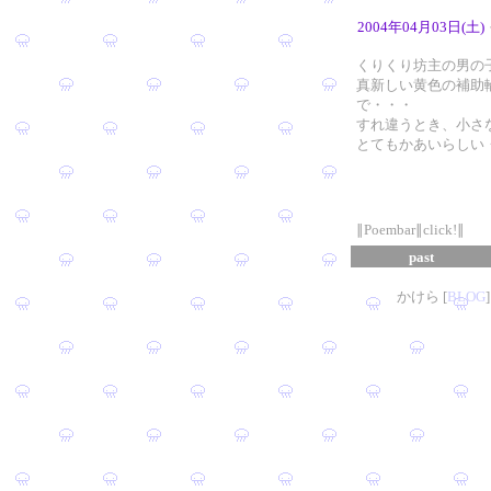
2004年04月03日(土)
くりくり坊主の男の
真新しい黄色の補助
で・・・
すれ違うとき、小さ
とてもかあいらしい
∥Poembar∥click!∥
past
かけら [
B
L
OG
]