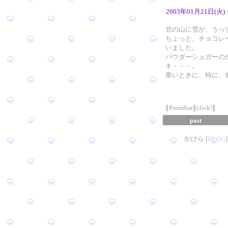
2003年01月21日(火)
北の山に雪が、うっ
ちょっと、チョコレ
いました。
パウダーシュガーの
キ・・・。
寒いときに、特に、
∥Poembar∥click!∥
past
かけら [
B
L
OG
]