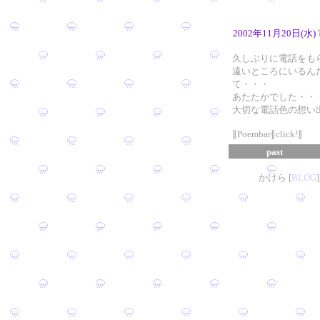
2002年11月20日(水)
久しぶりに電話をも
遠いところにいるん
て・・・
あたたかでした・・
大切な電話色の想い
∥Poembar∥click!∥
past
かけら [
B
L
OG
]