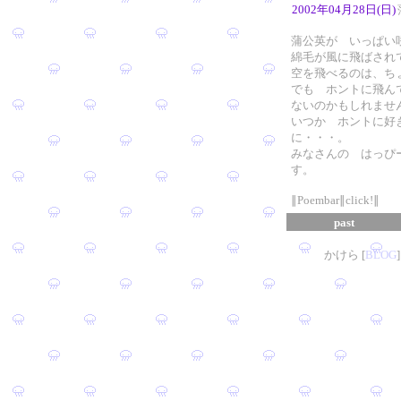
2002年04月28日(日)
蒲公英が いっぱい
綿毛が風に飛ばされ
空を飛べるのは、ち
でも ホントに飛ん
ないのかもしれませ
いつか ホントに好
に・・・。
みなさんの はっぴ
す。
∥Poembar∥click!∥
past
かけら [
B
L
OG
]