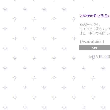
2002年04月22日(月)
旅の途中です。
ちょっと 疲れまし
また 明日でもゆっ
∥Poembar∥click!∥
past
かけら [
B
L
OG
]