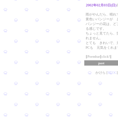
2002年02月03日(日)
雨がやんだら、晴れ
黄色いパンジーが 
パンジーの花は、ど
る感じです。
ちょっと見てたら、
れません。
とても きれいで、
PCも 元気をくれま
∥Poembar∥click!∥
past
かけら [
B
L
OG
]