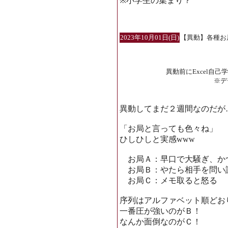
※小学生の集まり？
2023年10月01日(日)
【異動】各種お
異動前にExcel自
※デ
異動してまだ２週間なのだが
「お局と言っても色々ね」
ひしひしと実感www
お局Ａ：早口で大騒ぎ、か
お局Ｂ：やたら相手を問い
お局Ｃ：メモ取ると怒る
序列はアルファベット順どお
一番圧が強いのがＢ！
なんか面倒なのがＣ！