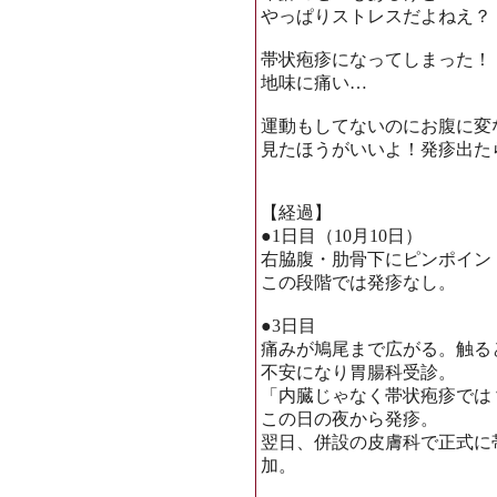
やっぱりストレスだよねえ？
帯状疱疹になってしまった！
地味に痛い…
運動もしてないのにお腹に変
見たほうがいいよ！発疹出た
【経過】
●1日目（10月10日）
右脇腹・肋骨下にピンポイン
この段階では発疹なし。
●3日目
痛みが鳩尾まで広がる。触る
不安になり胃腸科受診。
「内臓じゃなく帯状疱疹では
この日の夜から発疹。
翌日、併設の皮膚科で正式に
加。