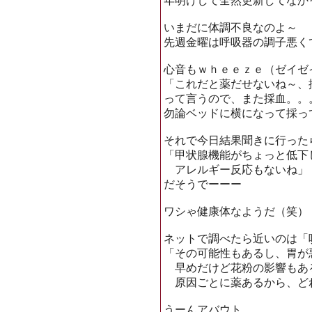
年明けして全然更新してなか
いまだに体調不良なのよ～
先週金曜は呼吸器の調子悪く
心音もｗｈｅｅｚｅ（ゼイゼ
「これだと薬だせないね～、
って言うので、また採血。。
勿論ベッドに横になって採っ
それで今日結果聞きに行った
「甲状腺機能がちょっと低下
アレルギー反応もないね」
だそうでーーー
ワシゃ健康体なようだ（笑）
ネットで調べたら近いのは「
「その可能性もあるし、胃が
早めだけど花粉の影響もあ
原因ごとに薬あるから、ど
うーんアバウト。