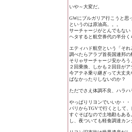
いや～大変だ。
GWにブルガリア行こうと思
というのは原油高。。。
サーチャージがとんでもない
ヘタすると航空券代の半分く
エティハド航空という「それ
調べたらアラブ首長国連邦の
そりゃサーチャージ安かろう
２回乗換、しかも２回目がア
今アテネ乗り継ぎって大丈夫
ばなかったりしないのか？
ただでさえ体調不良、ハラハ
やっぱりリヨンでいいか・・
パリからTGVで行くとして
すぐそばなので土地勘もある
し、夜ついても軽食調達カン